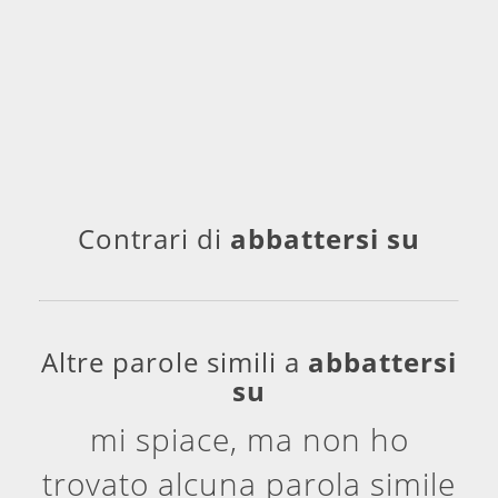
Contrari di
abbattersi su
Altre parole simili a
abbattersi
su
mi spiace, ma non ho
trovato alcuna parola simile