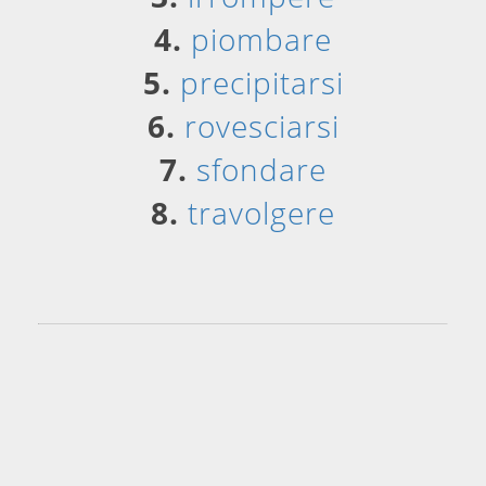
4.
piombare
5.
precipitarsi
6.
rovesciarsi
7.
sfondare
8.
travolgere