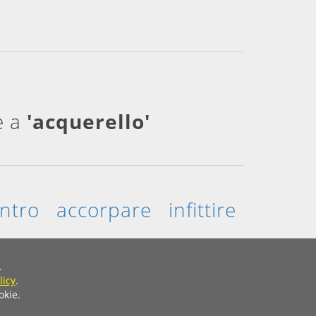
e a
'acquerello'
ontro
accorpare
infittire
.
licy
.
okie.
om