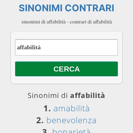
SINONIMI CONTRARI
sinonimi di affabilità - contrari di affabilità
Sinonimi di
affabilità
1.
amabilità
2.
benevolenza
3.
bonarietà