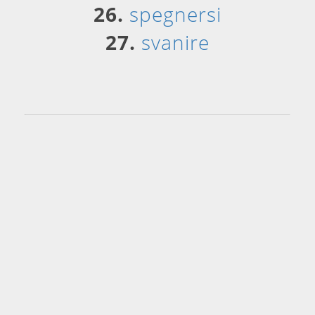
26.
spegnersi
27.
svanire