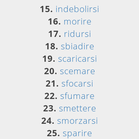
15.
indebolirsi
16.
morire
17.
ridursi
18.
sbiadire
19.
scaricarsi
20.
scemare
21.
sfocarsi
22.
sfumare
23.
smettere
24.
smorzarsi
25.
sparire