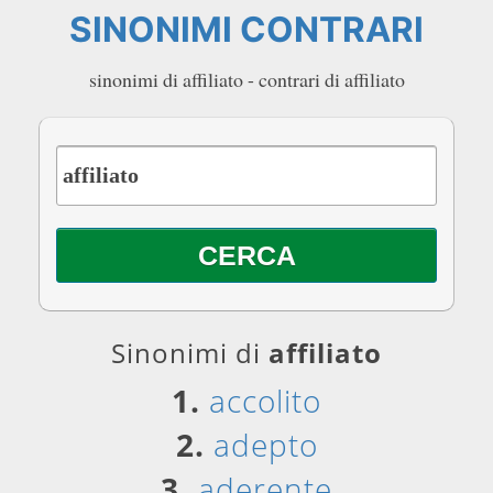
SINONIMI CONTRARI
sinonimi di affiliato - contrari di affiliato
Sinonimi di
affiliato
1.
accolito
2.
adepto
3.
aderente