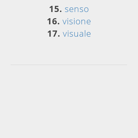
15.
senso
16.
visione
17.
visuale