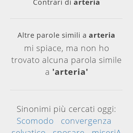
Contrari di
arteria
Altre parole simili a
arteria
mi spiace, ma non ho
trovato alcuna parola simile
a
'arteria'
Sinonimi più cercati oggi:
Scomodo
convergenza
selvatico
sposare
miseriA