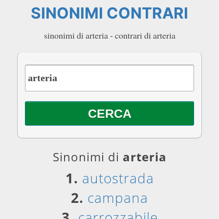
SINONIMI CONTRARI
sinonimi di arteria - contrari di arteria
Sinonimi di
arteria
1.
autostrada
2.
campana
3.
carrozzabile