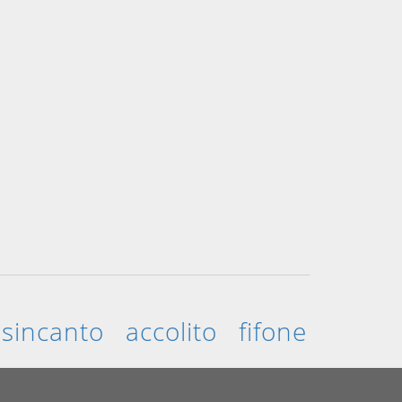
isincanto
accolito
fifone