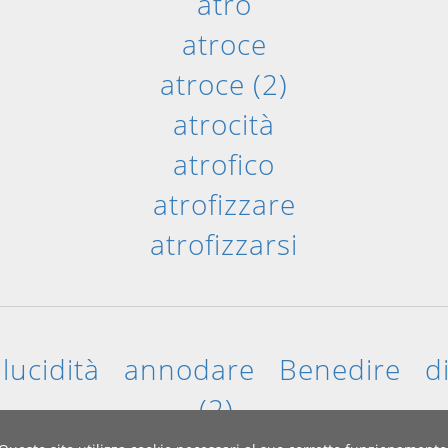
atro
atroce
atroce (2)
atrocità
atrofico
atrofizzare
atrofizzarsi
:
lucidità
annodare
Benedire
d
(2)