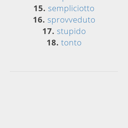
15.
sempliciotto
16.
sprovveduto
17.
stupido
18.
tonto