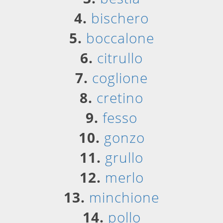
4.
bischero
5.
boccalone
6.
citrullo
7.
coglione
8.
cretino
9.
fesso
10.
gonzo
11.
grullo
12.
merlo
13.
minchione
14.
pollo