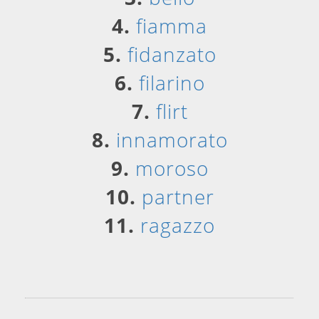
4.
fiamma
5.
fidanzato
6.
filarino
7.
flirt
8.
innamorato
9.
moroso
10.
partner
11.
ragazzo