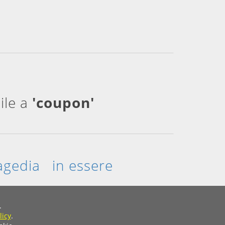
ile a
'coupon'
agedia
in essere
.
licy
.