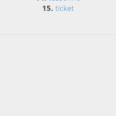
15.
ticket