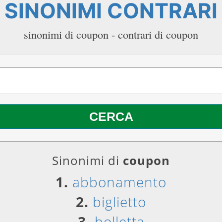
SINONIMI CONTRARI
sinonimi di coupon - contrari di coupon
Sinonimi di
coupon
1.
abbonamento
2.
biglietto
3.
bolletta