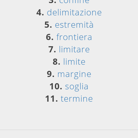
4.
delimitazione
5.
estremità
6.
frontiera
7.
limitare
8.
limite
9.
margine
10.
soglia
11.
termine