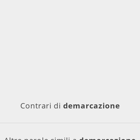
Contrari di
demarcazione