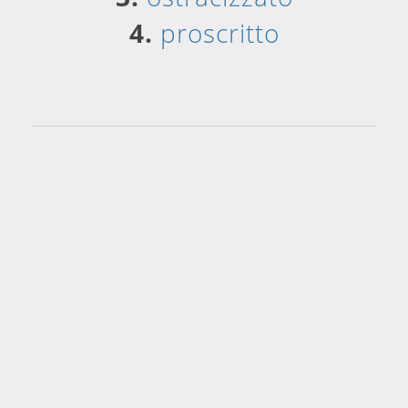
4.
proscritto