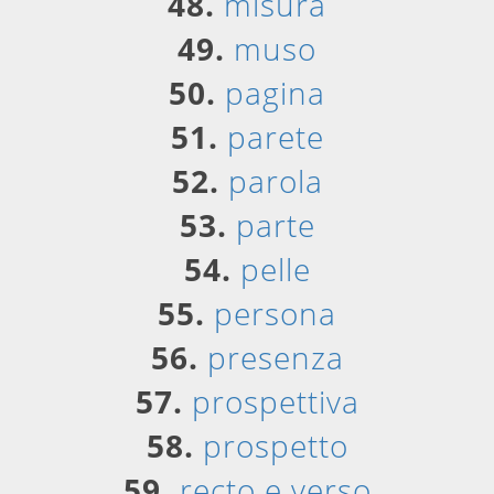
48.
misura
49.
muso
50.
pagina
51.
parete
52.
parola
53.
parte
54.
pelle
55.
persona
56.
presenza
57.
prospettiva
58.
prospetto
59.
recto e verso