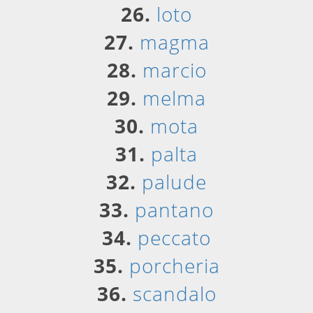
26.
loto
27.
magma
28.
marcio
29.
melma
30.
mota
31.
palta
32.
palude
33.
pantano
34.
peccato
35.
porcheria
36.
scandalo