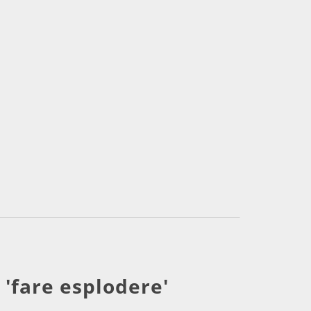
a
'fare esplodere'