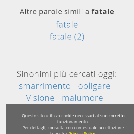
Altre parole simili a
fatale
fatale
fatale (2)
Sinonimi più cercati oggi:
smarrimento
obligare
Visione
malumore
corporeo
colpa
Questo sito utilizza cookie necessari al suo corretto
funzionamento.
Per dettagli, consulta con contestuale accettazione
Home
|
Privacy & Cookies
la nostra
Privacy Policy
.