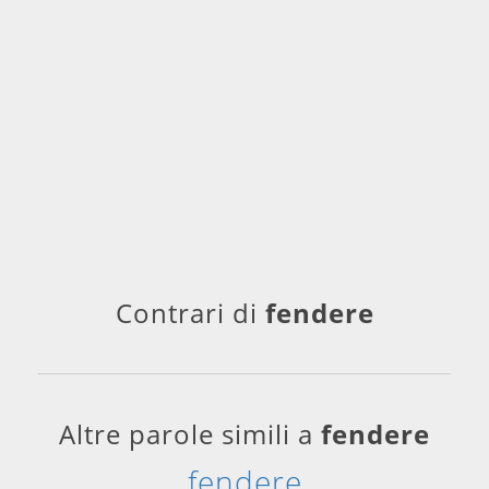
Contrari di
fendere
Altre parole simili a
fendere
fendere