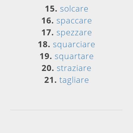
15.
solcare
16.
spaccare
17.
spezzare
18.
squarciare
19.
squartare
20.
straziare
21.
tagliare