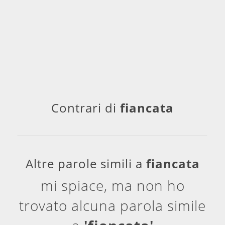
Contrari di
fiancata
Altre parole simili a
fiancata
mi spiace, ma non ho
trovato alcuna parola simile