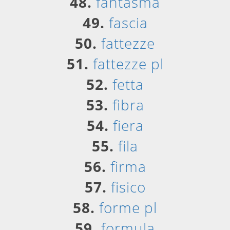
48.
fantasma
49.
fascia
50.
fattezze
51.
fattezze pl
52.
fetta
53.
fibra
54.
fiera
55.
fila
56.
firma
57.
fisico
58.
forme pl
59.
formula