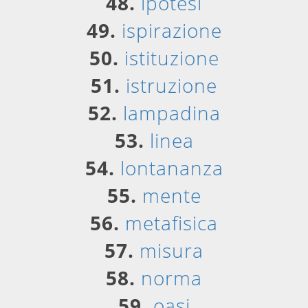
48.
ipotesi
49.
ispirazione
50.
istituzione
51.
istruzione
52.
lampadina
53.
linea
54.
lontananza
55.
mente
56.
metafisica
57.
misura
58.
norma
59.
oasi