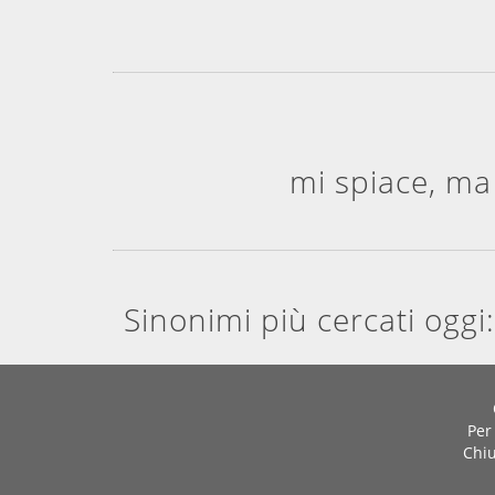
mi spiace, ma
Sinonimi più cercati oggi
Per
Chiu
©