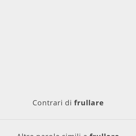
Contrari di
frullare