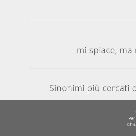
mi spiace, ma 
Sinonimi più cercati 
Per
Chiu
©