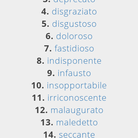
4.
disgraziato
5.
disgustoso
6.
doloroso
7.
fastidioso
8.
indisponente
9.
infausto
10.
insopportabile
11.
irriconoscente
12.
malaugurato
13.
maledetto
14.
seccante