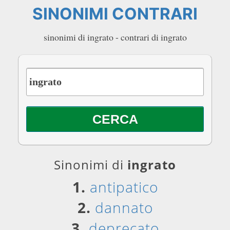
SINONIMI CONTRARI
sinonimi di ingrato - contrari di ingrato
Sinonimi di
ingrato
1.
antipatico
2.
dannato
3.
deprecato