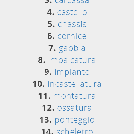
4.
castello
5.
chassis
6.
cornice
7.
gabbia
8.
impalcatura
9.
impianto
10.
incastellatura
11.
montatura
12.
ossatura
13.
ponteggio
14.
scheletro