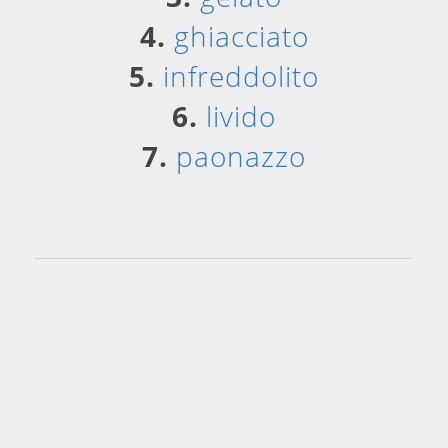
4.
ghiacciato
5.
infreddolito
6.
livido
7.
paonazzo