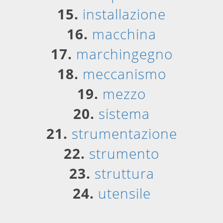
15.
installazione
16.
macchina
17.
marchingegno
18.
meccanismo
19.
mezzo
20.
sistema
21.
strumentazione
22.
strumento
23.
struttura
24.
utensile