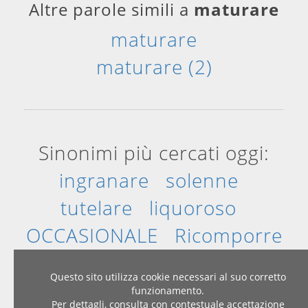
Altre parole simili a
maturare
maturare
maturare (2)
Sinonimi più cercati oggi:
ingranare
solenne
tutelare
liquoroso
OCCASIONALE
Ricomporre
Questo sito utilizza cookie necessari al suo corretto
funzionamento.
Per dettagli, consulta con contestuale accettazione
Home
|
Privacy & Cookies