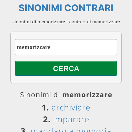
SINONIMI CONTRARI
sinonimi di memorizzare - contrari di memorizzare
Sinonimi di
memorizzare
1.
archiviare
2.
imparare
3.
mandare a memoria