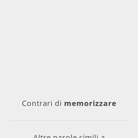
Contrari di
memorizzare
Altre parole simili a