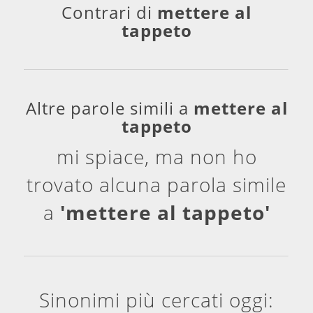
Contrari di
mettere al
tappeto
Altre parole simili a
mettere al
tappeto
mi spiace, ma non ho
trovato alcuna parola simile
a
'mettere al tappeto'
Sinonimi più cercati oggi: