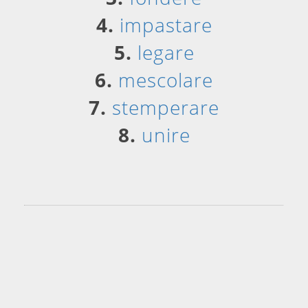
4.
impastare
5.
legare
6.
mescolare
7.
stemperare
8.
unire