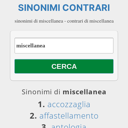
SINONIMI CONTRARI
sinonimi di miscellanea - contrari di miscellanea
Sinonimi di
miscellanea
1.
accozzaglia
2.
affastellamento
3.
antologia