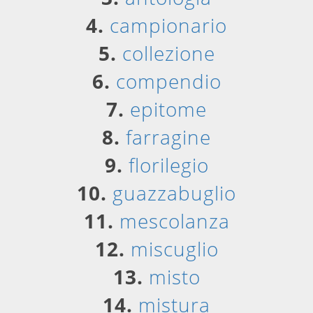
4.
campionario
5.
collezione
6.
compendio
7.
epitome
8.
farragine
9.
florilegio
10.
guazzabuglio
11.
mescolanza
12.
miscuglio
13.
misto
14.
mistura