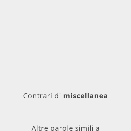
Contrari di
miscellanea
Altre parole simili a