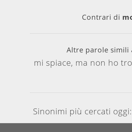
Contrari di
mo
Altre parole simili
mi spiace, ma non ho tro
Sinonimi più cercati oggi