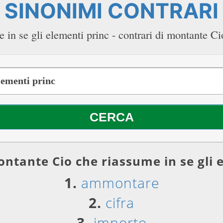
SINONIMI CONTRARI
in se gli elementi princ - contrari di montante Ci
ntante Cio che riassume in se gli 
1.
ammontare
2.
cifra
3.
importo