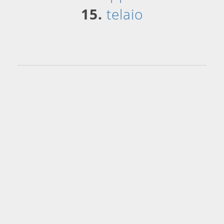
15.
telaio