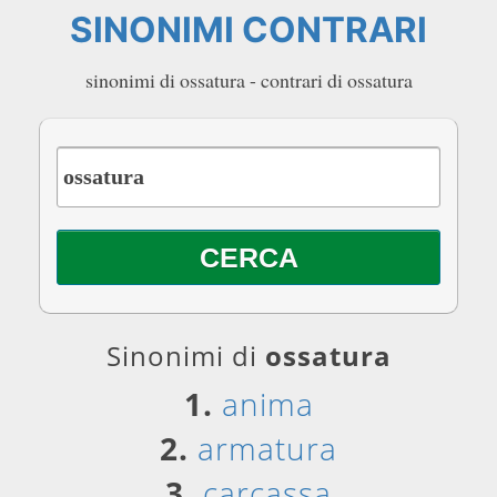
SINONIMI CONTRARI
sinonimi di ossatura - contrari di ossatura
Sinonimi di
ossatura
1.
anima
2.
armatura
3.
carcassa