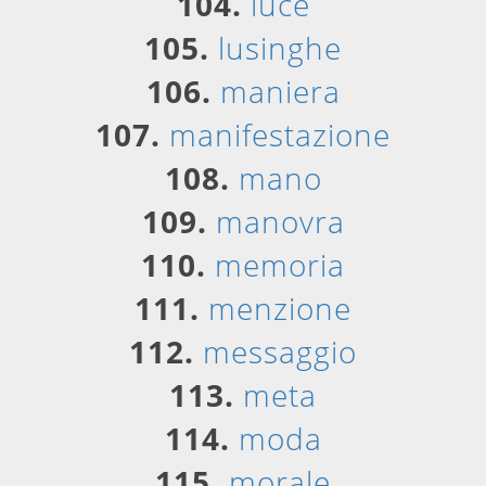
104.
luce
105.
lusinghe
106.
maniera
107.
manifestazione
108.
mano
109.
manovra
110.
memoria
111.
menzione
112.
messaggio
113.
meta
114.
moda
115.
morale