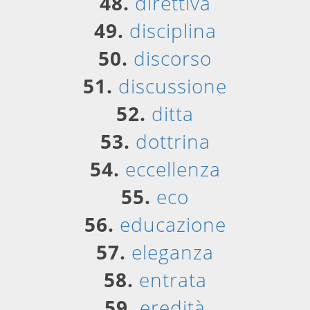
48.
direttiva
49.
disciplina
50.
discorso
51.
discussione
52.
ditta
53.
dottrina
54.
eccellenza
55.
eco
56.
educazione
57.
eleganza
58.
entrata
59.
eredità