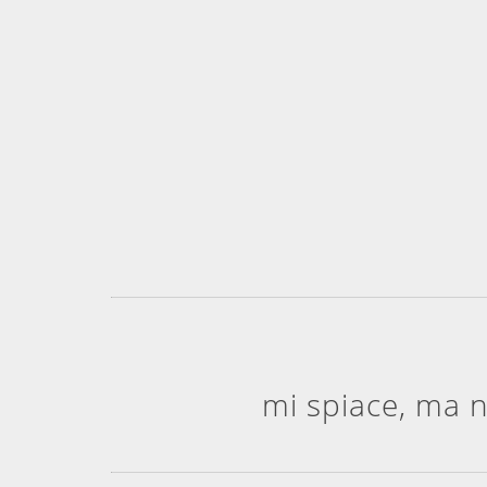
mi spiace, ma n