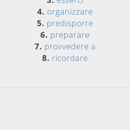
4.
organizzare
5.
predisporre
6.
preparare
7.
provvedere a
8.
ricordare