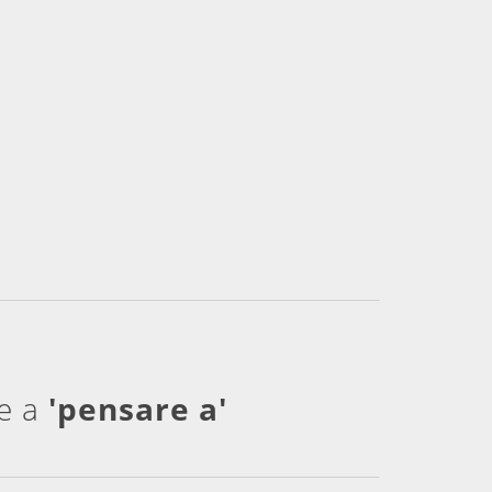
le a
'pensare a'