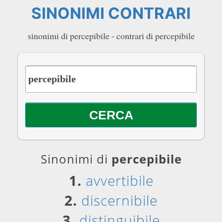
SINONIMI CONTRARI
sinonimi di percepibile - contrari di percepibile
Sinonimi di
percepibile
1.
avvertibile
2.
discernibile
3.
distinguibile