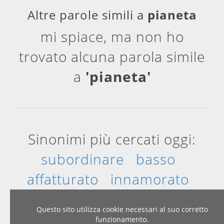
Altre parole simili a
pianeta
mi spiace, ma non ho
trovato alcuna parola simile
a
'pianeta'
Sinonimi più cercati oggi:
subordinare
basso
affatturato
innamorato
Cerebrale
variare
Questo sito utilizza cookie necessari al suo corretto
funzionamento.