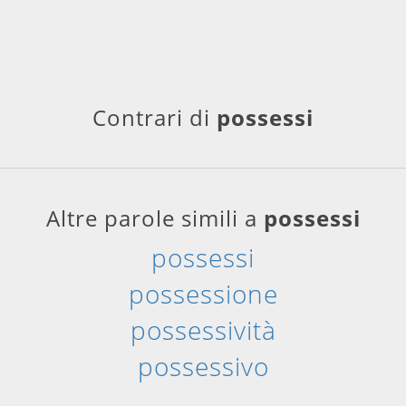
Contrari di
possessi
Altre parole simili a
possessi
possessi
possessione
possessività
possessivo