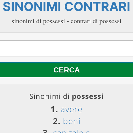
SINONIMI CONTRARI
sinonimi di possessi - contrari di possessi
Sinonimi di
possessi
1.
avere
2.
beni
3.
capitale s