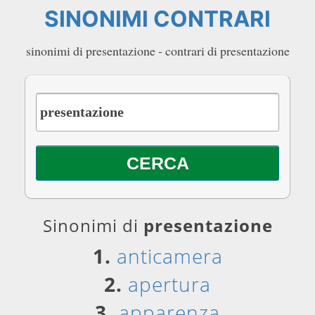
SINONIMI CONTRARI
sinonimi di presentazione - contrari di presentazione
Sinonimi di
presentazione
1.
anticamera
2.
apertura
3.
apparenza