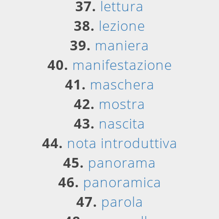
37.
lettura
38.
lezione
39.
maniera
40.
manifestazione
41.
maschera
42.
mostra
43.
nascita
44.
nota introduttiva
45.
panorama
46.
panoramica
47.
parola