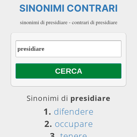
SINONIMI CONTRARI
sinonimi di presidiare - contrari di presidiare
Sinonimi di
presidiare
1.
difendere
2.
occupare
3.
tenere