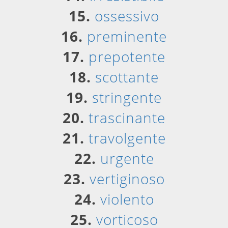
15.
ossessivo
16.
preminente
17.
prepotente
18.
scottante
19.
stringente
20.
trascinante
21.
travolgente
22.
urgente
23.
vertiginoso
24.
violento
25.
vorticoso