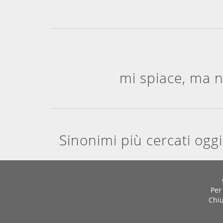
mi spiace, ma n
Sinonimi più cercati ogg
Per
Chiu
©