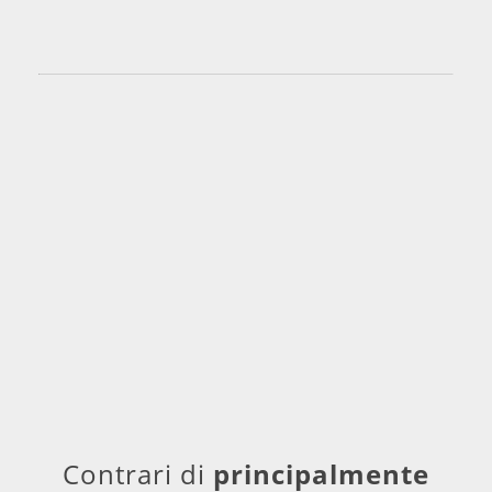
Contrari di
principalmente