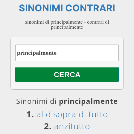
SINONIMI CONTRARI
sinonimi di principalmente - contrari di
principalmente
Sinonimi di
principalmente
1.
al disopra di tutto
2.
anzitutto