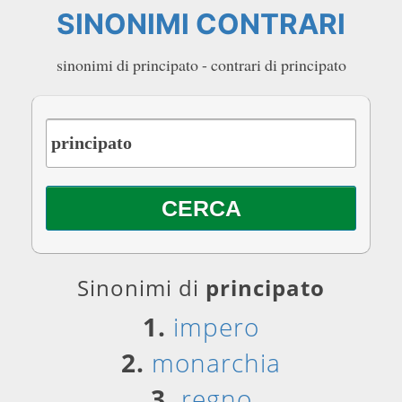
SINONIMI CONTRARI
sinonimi di principato - contrari di principato
Sinonimi di
principato
1.
impero
2.
monarchia
3.
regno