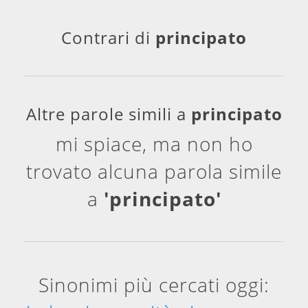
Contrari di
principato
Altre parole simili a
principato
mi spiace, ma non ho
trovato alcuna parola simile
a
'principato'
Sinonimi più cercati oggi: