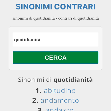
SINONIMI CONTRARI
sinonimi di quotidianità - contrari di quotidianità
Sinonimi di
quotidianità
1.
abitudine
2.
andamento
3.
andazzo