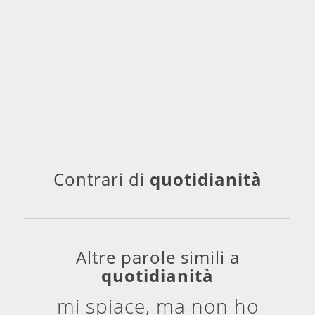
Contrari di
quotidianità
Altre parole simili a
quotidianità
mi spiace, ma non ho