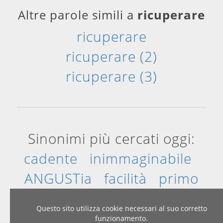
Altre parole simili a
ricuperare
ricuperare
ricuperare (2)
ricuperare (3)
Sinonimi più cercati oggi:
cadente
inimmaginabile
ANGUSTia
facilità
primo
piatto
smantellamento
Questo sito utilizza cookie necessari al suo corretto
funzionamento.