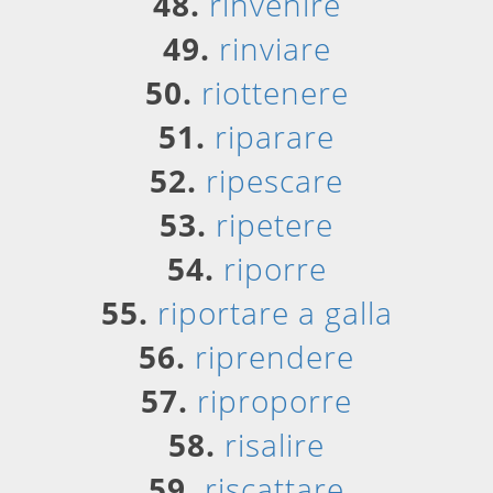
48.
rinvenire
49.
rinviare
50.
riottenere
51.
riparare
52.
ripescare
53.
ripetere
54.
riporre
55.
riportare a galla
56.
riprendere
57.
riproporre
58.
risalire
59.
riscattare