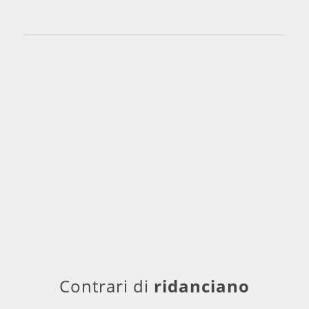
Contrari di
ridanciano