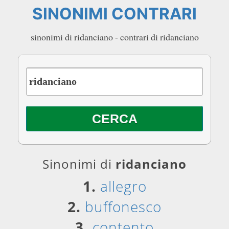
SINONIMI CONTRARI
sinonimi di ridanciano - contrari di ridanciano
Sinonimi di
ridanciano
1.
allegro
2.
buffonesco
3.
contento