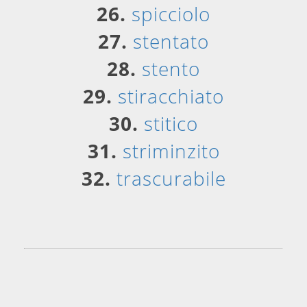
26.
spicciolo
27.
stentato
28.
stento
29.
stiracchiato
30.
stitico
31.
striminzito
32.
trascurabile