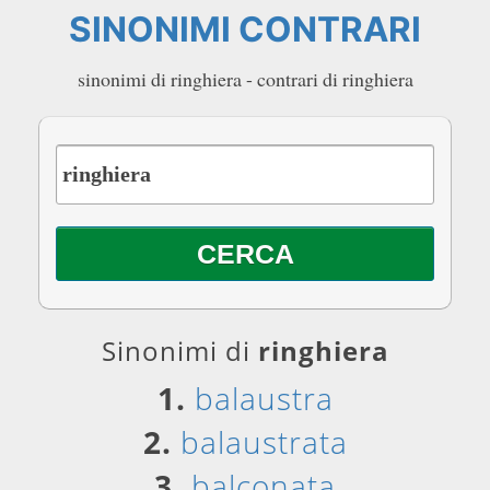
SINONIMI CONTRARI
sinonimi di ringhiera - contrari di ringhiera
Sinonimi di
ringhiera
1.
balaustra
2.
balaustrata
3.
balconata